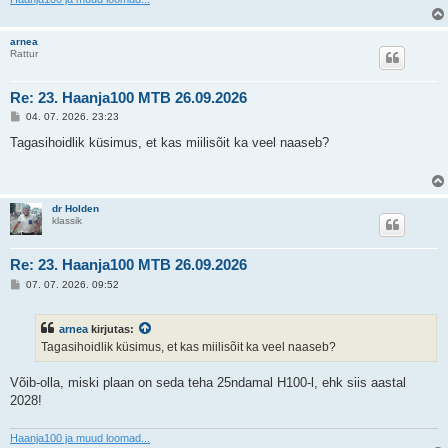
arnea
Rattur
Re: 23. Haanja100 MTB 26.09.2026
P
04. 07. 2026. 23:23
o
s
Tagasihoidlik küsimus, et kas miilisõit ka veel naaseb?
t
i
t
u
s
dr Holden
klassik
Re: 23. Haanja100 MTB 26.09.2026
P
07. 07. 2026. 09:52
o
s
t
arnea
kirjutas:
i
t
Tagasihoidlik küsimus, et kas miilisõit ka veel naaseb?
u
s
Võib-olla, miski plaan on seda teha 25ndamal H100-l, ehk siis aastal
2028!
Haanja100 ja muud loomad...