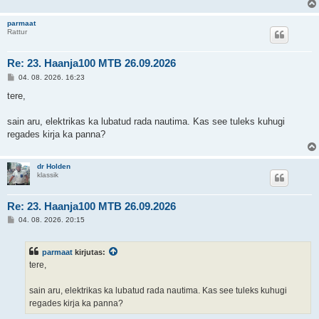
parmaat
Rattur
Re: 23. Haanja100 MTB 26.09.2026
P
04. 08. 2026. 16:23
o
s
tere,
t
i
t
sain aru, elektrikas ka lubatud rada nautima. Kas see tuleks kuhugi
u
regades kirja ka panna?
s
dr Holden
klassik
Re: 23. Haanja100 MTB 26.09.2026
P
04. 08. 2026. 20:15
o
s
t
parmaat
kirjutas:
i
t
tere,
u
s
sain aru, elektrikas ka lubatud rada nautima. Kas see tuleks kuhugi
regades kirja ka panna?