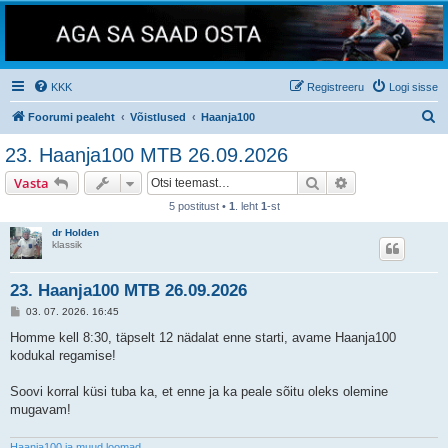
KKK
Registreeru
Logi sisse
O
Foorumi pealeht
Võistlused
Haanja100
t
23. Haanja100 MTB 26.09.2026
s
Otsi
Täiendatud otsi
Vasta
i
5 postitust •
1
. leht
1
-st
dr Holden
klassik
23. Haanja100 MTB 26.09.2026
P
03. 07. 2026. 16:45
o
s
Homme kell 8:30, täpselt 12 nädalat enne starti, avame Haanja100
t
kodukal regamise!
i
t
u
Soovi korral küsi tuba ka, et enne ja ka peale sõitu oleks olemine
s
mugavam!
Haanja100 ja muud loomad...