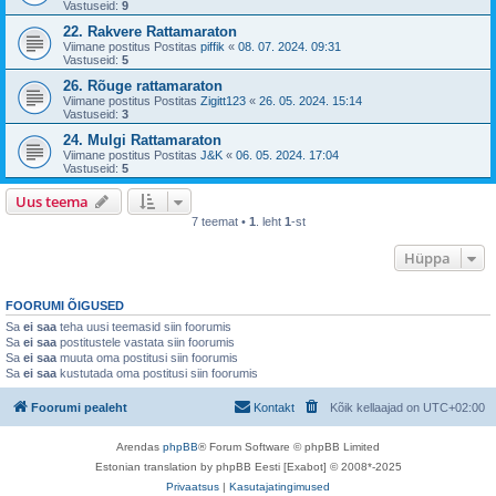
Vastuseid:
9
22. Rakvere Rattamaraton
Viimane postitus Postitas
piffik
«
08. 07. 2024. 09:31
Vastuseid:
5
26. Rõuge rattamaraton
Viimane postitus Postitas
Zigitt123
«
26. 05. 2024. 15:14
Vastuseid:
3
24. Mulgi Rattamaraton
Viimane postitus Postitas
J&K
«
06. 05. 2024. 17:04
Vastuseid:
5
Uus teema
7 teemat •
1
. leht
1
-st
Hüppa
FOORUMI ÕIGUSED
Sa
ei saa
teha uusi teemasid siin foorumis
Sa
ei saa
postitustele vastata siin foorumis
Sa
ei saa
muuta oma postitusi siin foorumis
Sa
ei saa
kustutada oma postitusi siin foorumis
Foorumi pealeht
Kontakt
Kõik kellaajad on
UTC+02:00
Arendas
phpBB
® Forum Software © phpBB Limited
Estonian translation by phpBB Eesti [Exabot] © 2008*-2025
Privaatsus
|
Kasutajatingimused