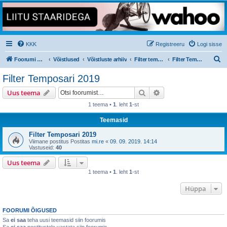
KKK
Registreeru
Logi sisse
O
Foorumi pealeht
Võistlused
Võistluste arhiiv
Filter temposõidukarikasari
Filter Temposari 2019
t
Filter Temposari 2019
s
Otsi
Täiendatud otsing
Uus teema
i
1 teema •
1
. leht
1
-st
Teemasid
Filter Temposari 2019
Viimane postitus Postitas
mi.re
«
09. 09. 2019. 14:14
Vastuseid:
40
Uus teema
1 teema •
1
. leht
1
-st
Hüppa
FOORUMI ÕIGUSED
Sa
ei saa
teha uusi teemasid siin foorumis