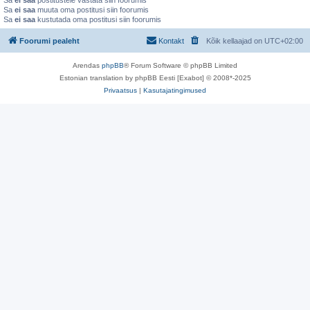
Sa
ei saa
postitustele vastata siin foorumis
Sa
ei saa
muuta oma postitusi siin foorumis
Sa
ei saa
kustutada oma postitusi siin foorumis
Foorumi pealeht
Kontakt
Kõik kellaajad on
UTC+02:00
Arendas
phpBB
® Forum Software © phpBB Limited
Estonian translation by phpBB Eesti [Exabot] © 2008*-2025
Privaatsus
|
Kasutajatingimused