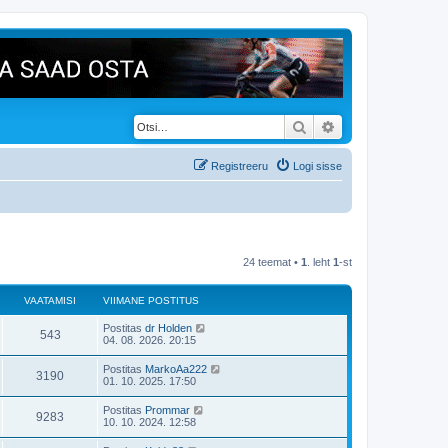
Otsi
Täiendatud otsing
Registreeru
Logi sisse
24 teemat •
1
. leht
1
-st
VAATAMISI
VIIMANE POSTITUS
Postitas
dr Holden
543
04. 08. 2026. 20:15
Postitas
MarkoAa222
3190
01. 10. 2025. 17:50
Postitas
Prommar
9283
10. 10. 2024. 12:58