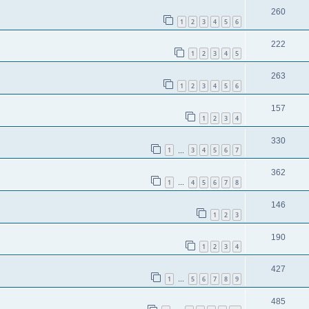
260
1
2
3
4
5
6
222
1
2
3
4
5
263
1
2
3
4
5
6
157
1
2
3
4
330
1
3
4
5
6
7
…
362
1
4
5
6
7
8
…
146
1
2
3
190
1
2
3
4
427
1
5
6
7
8
9
…
485