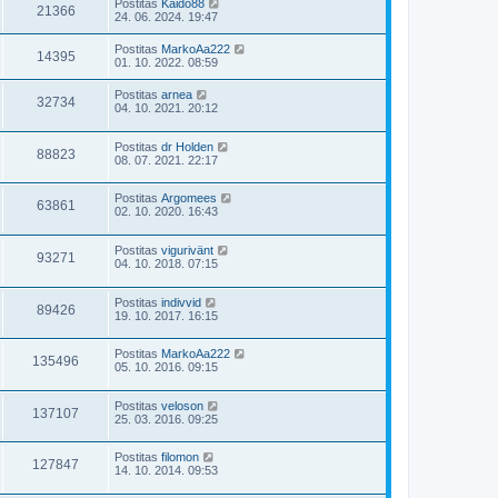
Postitas
Kaido88
21366
24. 06. 2024. 19:47
Postitas
MarkoAa222
14395
01. 10. 2022. 08:59
Postitas
arnea
32734
04. 10. 2021. 20:12
Postitas
dr Holden
88823
08. 07. 2021. 22:17
Postitas
Argomees
63861
02. 10. 2020. 16:43
Postitas
vigurivänt
93271
04. 10. 2018. 07:15
Postitas
indivvid
89426
19. 10. 2017. 16:15
Postitas
MarkoAa222
135496
05. 10. 2016. 09:15
Postitas
veloson
137107
25. 03. 2016. 09:25
Postitas
filomon
127847
14. 10. 2014. 09:53