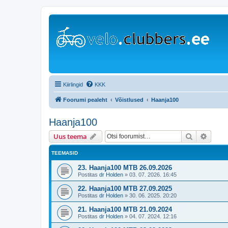
Kiirlingid
KKK
Foorumi pealeht
Võistlused
Haanja100
Haanja100
Otsi
Täiend
Uus teema
TEEMASID
23. Haanja100 MTB 26.09.2026
Postitas
dr Holden
»
03. 07. 2026. 16:45
22. Haanja100 MTB 27.09.2025
Postitas
dr Holden
»
30. 06. 2025. 20:20
21. Haanja100 MTB 21.09.2024
Postitas
dr Holden
»
04. 07. 2024. 12:16