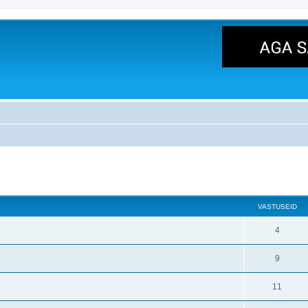
atud otsing
VASTUSEID
4
9
11