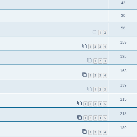
43
30
56
1
2
159
1
2
3
4
135
1
2
3
163
1
2
3
4
139
1
2
3
215
1
2
3
4
5
218
1
2
3
4
5
189
1
2
3
4