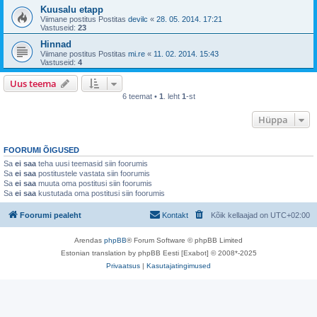
Kuusalu etapp
Viimane postitus Postitas
devilc
«
28. 05. 2014. 17:21
Vastuseid:
23
Hinnad
Viimane postitus Postitas
mi.re
«
11. 02. 2014. 15:43
Vastuseid:
4
Uus teema
6 teemat •
1
. leht
1
-st
Hüppa
FOORUMI ÕIGUSED
Sa
ei saa
teha uusi teemasid siin foorumis
Sa
ei saa
postitustele vastata siin foorumis
Sa
ei saa
muuta oma postitusi siin foorumis
Sa
ei saa
kustutada oma postitusi siin foorumis
Foorumi pealeht
Kontakt
Kõik kellaajad on
UTC+02:00
Arendas
phpBB
® Forum Software © phpBB Limited
Estonian translation by phpBB Eesti [Exabot] © 2008*-2025
Privaatsus
|
Kasutajatingimused