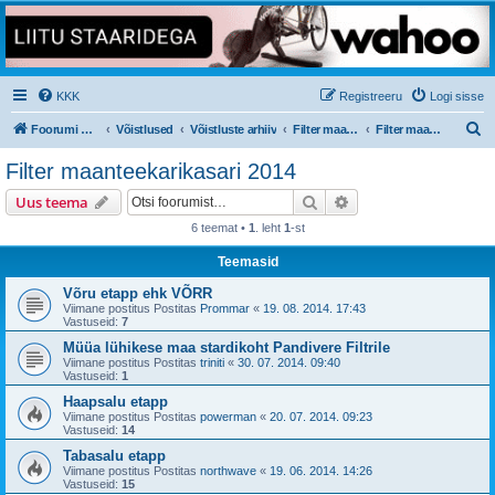
KKK
Registreeru
Logi sisse
O
Foorumi pealeht
Võistlused
Võistluste arhiiv
Filter maanteekarikasari
Filter maanteekarikasari 2014
t
Filter maanteekarikasari 2014
s
Otsi
Täiendatud otsing
Uus teema
i
6 teemat •
1
. leht
1
-st
Teemasid
Võru etapp ehk VÕRR
Viimane postitus Postitas
Prommar
«
19. 08. 2014. 17:43
Vastuseid:
7
Müüa lühikese maa stardikoht Pandivere Filtrile
Viimane postitus Postitas
triniti
«
30. 07. 2014. 09:40
Vastuseid:
1
Haapsalu etapp
Viimane postitus Postitas
powerman
«
20. 07. 2014. 09:23
Vastuseid:
14
Tabasalu etapp
Viimane postitus Postitas
northwave
«
19. 06. 2014. 14:26
Vastuseid:
15