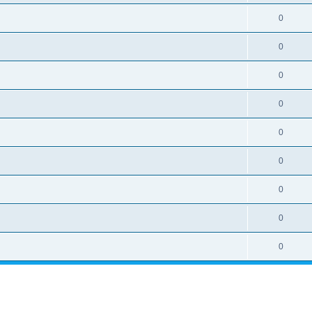
0
0
0
0
0
0
0
0
0