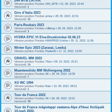
24H MTB LATVIA
Viimane postitus Postitas
24H_MTB
«
01. 06. 2023. 10:44
Vastuseid:
1
Giro d´Italia 2023
Viimane postitus Postitas
arnea
«
28. 05. 2023. 22:31
Vastuseid:
15
Paris-Roubaix 2023
Viimane postitus Postitas
rvillberg
«
09. 04. 2023. 21:09
Vastuseid:
3
HYDRA EPIC VI Elva-Druskininkai 02.06.23
Viimane postitus Postitas
HWXPRSS Grisha
«
30. 11. 2022. 11:06
Winter Epic 2023 (Zarasai, Leedu)
Viimane postitus Postitas
PauliusB
«
17. 11. 2022. 13:59
GRAVEL MM 2022
Viimane postitus Postitas
T6nu
«
09. 10. 2022. 20:21
Vastuseid:
14
Maanteesõidu MM Wollongong 2022
Viimane postitus Postitas
SK
«
26. 09. 2022. 19:39
Vastuseid:
7
XO WC 1994
Viimane postitus Postitas
Rain
«
15. 09. 2022. 08:51
Vastuseid:
1
Tour de France 2022
Viimane postitus Postitas
SK
«
06. 08. 2022. 10:01
Vastuseid:
39
Tour de France mägietappi vaatama.Alpe d'Huez finišipaik
14.juuli 2022.