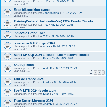
Viimane postitus Postitas
Tr11
«
17. 03. 2025. 20:30
Vastuseid:
2
Epas bikepacking events
Viimane postitus Postitas
JanisKarklins
«
24. 02. 2025. 12:41
Vastuseid:
1
TrainingPeaks Virtual (indieVelo) FGW Fondo Piccolo
Viimane postitus Postitas
Tr11
«
06. 12. 2024. 11:55
Vastuseid:
2
Indievelo Grand Tour
Viimane postitus Postitas
Tr11
«
22. 09. 2024. 08:20
Saariselkä MTB Stages 2024
Viimane postitus Postitas
arnea
«
29. 08. 2024. 09:24
Vastuseid:
1
Baltic DH Cup 2024 2. etapp - Läti meistrivõistlused
Viimane postitus Postitas
Kirsa
«
15. 07. 2024. 10:08
Shut up hour!
Viimane postitus Postitas
AndreK
«
06. 07. 2024. 20:49
Vastuseid:
107
1
2
3
Tour de France 2024
Viimane postitus Postitas
knotter
«
06. 07. 2024. 20:17
Vastuseid:
1
Strefa MTB 2024 (poola tuur)
Viimane postitus Postitas
Kirsa
«
27. 05. 2024. 10:56
Titan Desert Morocco 2024
Viimane postitus Postitas
AndreK
«
03. 05. 2024. 20:27
Vastuseid:
1