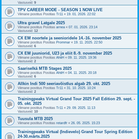
Vastuseid:
9
TPV CAREER MODE - SEASON 1 NOW LIVE
Viimane postitus Postitas
Tr11
«
19. 01. 2026. 22:02
Ultra gravel Latgale 2025
Viimane postitus Postitas
arnea
«
07. 01. 2026. 23:14
Vastuseid:
12
CX EM noortele ja seenioridele 14.-16. november 2025
Viimane postitus Postitas
Prommar
«
19. 11. 2025. 22:50
Vastuseid:
6
CX EM juuniorid, U23 ja eliit 8.-9. november 2025
Viimane postitus Postitas
AhtiH
«
09. 11. 2025. 19:36
Vastuseid:
2
Saariselkä MTB Stages 2025
Viimane postitus Postitas
AhtiH
«
04. 11. 2025. 20:18
Vastuseid:
6
Allkin Indi 500 seeriavõistlus algab 29. okt. 2025
Viimane postitus Postitas
Tr11
«
31. 10. 2025. 10:24
Vastuseid:
2
Trainingpeaks Virtual Grand Tour 2025 Fall Edition 29. sept. -
05. okt. 2025
Viimane postitus Postitas
Tr11
«
29. 09. 2025. 11:13
Vastuseid:
10
Tuusula MTB 2025
Viimane postitus Postitas
retardfr
«
26. 05. 2025. 15:23
Trainingpeaks Virtual (Indievelo) Grand Tour Spring Edition
24-30.märts.2025