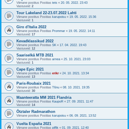
Viimane postitus Postitas
tets
«
20. 05. 2022. 23:43
Vastuseid:
2
Tour Lakeland 22-23.07.2022 Lahti
Viimane postitus Postitas
karupoisu
«
19. 05. 2022. 15:36
Vastuseid:
1
Giro d'Italia 2022
Viimane postitus Postitas
Prommar
«
19. 05. 2022. 14:11
Vastuseid:
17
Kevadklassikud 2022
Viimane postitus Postitas
SK
«
17. 04. 2022. 19:43
Vastuseid:
12
Saariselkä MTB 2021
Viimane postitus Postitas
arnea
«
25. 10. 2021. 23:03
Vastuseid:
1
Cape Epic 2021
Viimane postitus Postitas
erikr
«
24. 10. 2021. 13:34
Vastuseid:
13
Paris-Roubaix 2021
Viimane postitus Postitas
T6nu
«
08. 10. 2021. 19:35
Vastuseid:
30
Maanteeratta MM 2021 Flandria
Viimane postitus Postitas
KaupoR
«
27. 09. 2021. 11:47
Vastuseid:
14
Ötztaler Radmarathon
Viimane postitus Postitas
karupoisu
«
06. 09. 2021. 13:52
Vuelta España 2021
Viimane postitus Postitas
piffik
«
01. 09. 2021. 12:40