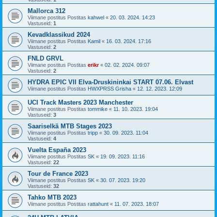
Mallorca 312
Viimane postitus Postitas
kahwel
«
20. 03. 2024. 14:23
Vastuseid:
1
Kevadklassikud 2024
Viimane postitus Postitas
Kamil
«
16. 03. 2024. 17:16
Vastuseid:
2
FNLD GRVL
Viimane postitus Postitas
erikr
«
02. 02. 2024. 09:07
Vastuseid:
2
HYDRA EPIC VII Elva-Druskininkai START 07.06. Elvast
Viimane postitus Postitas
HWXPRSS Grisha
«
12. 12. 2023. 12:09
UCI Track Masters 2023 Manchester
Viimane postitus Postitas
tommike
«
11. 10. 2023. 19:04
Vastuseid:
3
Saariselkä MTB Stages 2023
Viimane postitus Postitas
tripp
«
30. 09. 2023. 11:04
Vastuseid:
4
Vuelta España 2023
Viimane postitus Postitas
SK
«
19. 09. 2023. 11:16
Vastuseid:
22
Tour de France 2023
Viimane postitus Postitas
SK
«
30. 07. 2023. 19:20
Vastuseid:
32
Tahko MTB 2023
Viimane postitus Postitas
rattahunt
«
11. 07. 2023. 18:07