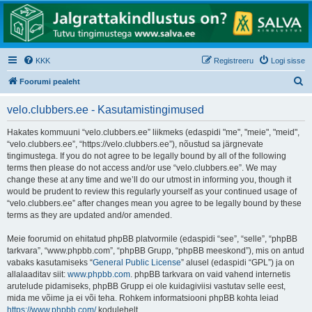
KKK
Registreeru
Logi sisse
O
Foorumi pealeht
t
velo.clubbers.ee - Kasutamistingimused
s
i
Hakates kommuuni “velo.clubbers.ee” liikmeks (edaspidi "me", "meie", "meid",
“velo.clubbers.ee”, “https://velo.clubbers.ee”), nõustud sa järgnevate
tingimustega. If you do not agree to be legally bound by all of the following
terms then please do not access and/or use “velo.clubbers.ee”. We may
change these at any time and we’ll do our utmost in informing you, though it
would be prudent to review this regularly yourself as your continued usage of
“velo.clubbers.ee” after changes mean you agree to be legally bound by these
terms as they are updated and/or amended.
Meie foorumid on ehitatud phpBB platvormile (edaspidi “see”, “selle”, “phpBB
tarkvara”, “www.phpbb.com”, “phpBB Grupp, “phpBB meeskond”), mis on antud
vabaks kasutamiseks “
General Public License
” alusel (edaspidi “GPL”) ja on
allalaaditav siit:
www.phpbb.com
. phpBB tarkvara on vaid vahend internetis
arutelude pidamiseks, phpBB Grupp ei ole kuidagiviisi vastutav selle eest,
mida me võime ja ei või teha. Rohkem informatsiooni phpBB kohta leiad
https://www.phpbb.com/
kodulehelt.