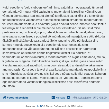
Kuigi veebilehe “velo.clubbers.ee” administraatorid ja moderaatorid üritavad
eemaldada või muuta kõiki vastuolulisi materjale nii kiiresti kui võimalik, on
võimatu üle vaadata igat teadet. Selletõttu nõustud sa, et kõik siia leheküljele
tehtud postitused väljendavad autorite mitte administraatorite, moderaatorite
või veebihalduri vaateid ja arvamusi (välja arvatud nende inimeste poolt tehtud
teated) ja siit tulenevalt ei ole me nende eest vastutavad. Sa nõustud mitte
postitama ühtegi solvavat, roppu, labast, laimavat, vihaõhutavat, ähvardavat,
seksuaalse suunitlusega postitust või mõnda muud materjali, mis võib rikkuda
ükskõik millist käibelolevat seadust. Selle tegemine võib põhjustada sinu
kohese ning eluaegse keelu siia veebilehele sisenemast (ja sinu
teenusepakkujaga võetakse ühendust). Kõikide postituste IP aadressid
salvestatakse abistamaks nende tingimuste täitmist. Sa nõustud, et
veebihalduril, administraatoritel ja moderaatoritel on õigus eemaldada, muuta,
liigutada või sulgeda ükskõik milline teade igal ajal, millal iganes neile sobib.
Kasutajana nõustud sa, et kõiki sinu poolt sisestatud andmeid hoitakse meie
andmebaasis. Kuna seda teavet ei avalikustata kolmandatele osapooltele ilma
sinu nõusolekuta, välja arvatud siis, kui seda nõuab selle riigi seadus, kuhu on
majutatud foorum, ei kanna “velo.clubbers.ee” veebihaldur, administraatorid
ega moderaatorid vastutust ühegi häkkimiskatse eest, mis võivad andmeid
ohustada.
Foorumi pealeht
Kontakt
Kõik kellaajad on
UTC+02:00
Arendas
phpBB
® Forum Software © phpBB Limited