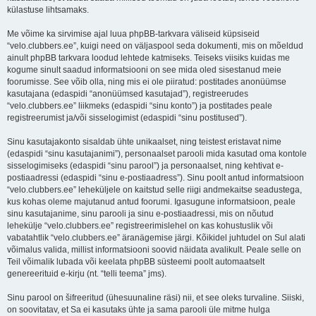
külastuse lihtsamaks.
Me võime ka sirvimise ajal luua phpBB-tarkvara väliseid küpsiseid
“velo.clubbers.ee”, kuigi need on väljaspool seda dokumenti, mis on mõeldud
ainult phpBB tarkvara loodud lehtede katmiseks. Teiseks viisiks kuidas me
kogume sinult saadud informatsiooni on see mida oled sisestanud meie
foorumisse. See võib olla, ning mis ei ole piiratud: postitades anonüümse
kasutajana (edaspidi “anonüümsed kasutajad”), registreerudes
“velo.clubbers.ee” liikmeks (edaspidi “sinu konto”) ja postitades peale
registreerumist ja/või sisselogimist (edaspidi “sinu postitused”).
Sinu kasutajakonto sisaldab ühte unikaalset, ning teistest eristavat nime
(edaspidi “sinu kasutajanimi”), personaalset parooli mida kasutad oma kontole
sisselogimiseks (edaspidi “sinu parool”) ja personaalset, ning kehtivat e-
postiaadressi (edaspidi “sinu e-postiaadress”). Sinu poolt antud informatsioon
“velo.clubbers.ee” leheküljele on kaitstud selle riigi andmekaitse seadustega,
kus kohas oleme majutanud antud foorumi. Igasugune informatsioon, peale
sinu kasutajanime, sinu parooli ja sinu e-postiaadressi, mis on nõutud
lehekülje “velo.clubbers.ee” registreerimislehel on kas kohustuslik või
vabatahtlik “velo.clubbers.ee” äranägemise järgi. Kõikidel juhtudel on Sul alati
võimalus valida, millist informatsiooni soovid näidata avalikult. Peale selle on
Teil võimalik lubada või keelata phpBB süsteemi poolt automaatselt
genereerituid e-kirju (nt. “telli teema” jms).
Sinu parool on šifreeritud (ühesuunaline räsi) nii, et see oleks turvaline. Siiski,
on soovitatav, et Sa ei kasutaks ühte ja sama parooli üle mitme hulga