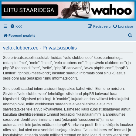
KKK
Registreeru
Logi sisse
O
Foorumi pealeht
t
velo.clubbers.ee - Privaatsuspoliis
s
i
See privaatsuspoliis seletab, kuidas “velo.clubbers.ee” koos partneritega
(edaspidi “me”, “meie”, “meid”, “velo.clubbers.ee”, “https://velo.clubbers.ee”) ja
phpBB (edaspidi “see”, “selle”, “phpBB tarkvara”, “www.phpbb.com”, “phpBB
Limited”, “phpBB meeskond”) kasutab saadud informatsiooni sinu külastus
sessiooni ajal (edaspidi “sinu informatsioon”).
Sinu poolt saadud informatsiooni kogutakse kahel viisil. Esimene neist on:
Sirvides “velo.clubbers.ee” lehekülge, siis lubad phpBB tarkvaral luua
küpsiseid. Küpsised (ehk ingl. k “cookie”) kujutab endast väikest tekstikujulist
andmeplokki, mille veebiserver saadab teie veebilehitsejale ja mis
salvestatakse teie arvuti kõvakettale. Esimesed kaks küpsist sisaldavad ainult
kasutaja identifitseerimise tunnust (edaspidi “kasutajanimi”) ja anonüümse
sessiooni identifitseerimise tunnust (edaspidi “sessiooni-id”), mis on
automaatselt teie jaoks määratud phpBB tarkvara poolt. Kolmas küpsis luuakse
alles siis, kui oled oma veebilehitsejaga sirvinud “velo.clubbers.ee” teemasi ja
kasutatakse, et teada saada millised teemad on juba loetud, tehes veebilehe