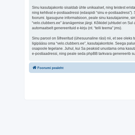
Sinu kasutajakonto sisaldab ühte unikaalset, ning teistest eris
ning kehtivat e-postiaadressi (edaspidi “sinu e-postiaadress”)
foorumi. Igasugune informatsioon, peale sinu kasutajanime, sinu
“velo.clubbers.ee” äranägemise järgi. Kõikidel juhtudel on Sul a
automaatselt genereerituid e-kirju (nt. “telli teema” jms).
Sinu parool on šifreeritud (ühesuunaline räsi) nii, et see oleks
ligipääsu oma “velo.clubbers.ee”, kasutajakontole. Seega palun
osapoole tegelane. Juhul, kui Sa peaksid unustama oma kasutaj
e-postiaadressi, ning peale seda phpBB tarkvara genereerib sul
Foorumi pealeht