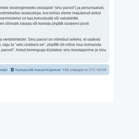
ntole sisselogimiseks (edaspidi “sinu parool”) ja personaalset,
iigi andmekaitse seadustega, kus kohas oleme majutanud antud
eerimislehel on kas kohustuslik või vabatahtlik
 Teil võimalik lubada või keelata phpBB süsteemi poolt
ulga veebilehtedel. Sinu parool on mõeldud selleks, et saaksid
oli, olgu ta “velo.clubbers.ee”, phpBB või mõne muu kolmanda
parooli”. Antud toiminguga küsitakse sinu kasutajanime ja sinu
ntakt
Kustuta kõik foorumi küpsised
Kõik kellaajad on
UTC+02:00