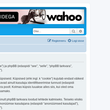
Otsi
Täiendatud otsing
Registreeru
Logi sisse
e”) ja phpBB (edaspidi “see”, “selle”, “phpBB tarkvara”,
).
üpsiseid. Küpsised (ehk ingl. k “cookie”) kujutab endast väikest
avad ainult kasutaja identifitseerimise tunnust (edaspidi
ra poolt. Kolmas küpsis luuakse alles siis, kui oled oma
tsamaks.
inult phpBB tarkvara loodud lehtede katmiseks. Teiseks viisiks
es anonüümse kasutajana (edaspidi “anonüümsed kasutajad”),
”).