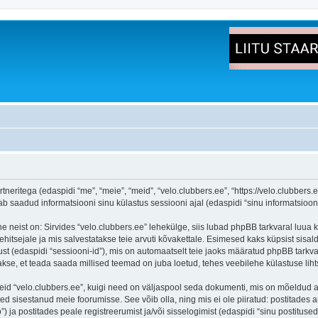
tneritega (edaspidi “me”, “meie”, “meid”, “velo.clubbers.ee”, “https://velo.clubbers.e
aadud informatsiooni sinu külastus sessiooni ajal (edaspidi “sinu informatsioon”
e neist on: Sirvides “velo.clubbers.ee” lehekülge, siis lubad phpBB tarkvaral luua k
ehitsejale ja mis salvestatakse teie arvuti kõvakettale. Esimesed kaks küpsist sisald
st (edaspidi “sessiooni-id”), mis on automaatselt teie jaoks määratud phpBB tarkva
takse, et teada saada millised teemad on juba loetud, tehes veebilehe külastuse lih
eid “velo.clubbers.ee”, kuigi need on väljaspool seda dokumenti, mis on mõeldud a
d sisestanud meie foorumisse. See võib olla, ning mis ei ole piiratud: postitad
) ja postitades peale registreerumist ja/või sisselogimist (edaspidi “sinu postitused