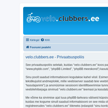
Kiirlingid
KKK
Foorumi pealeht
velo.clubbers.ee - Privaatsuspoliis
See privaatsuspoliis seletab, kuidas “velo.clubbers.ee” koos par
“www.phpbb.com”, “phpBB Limited”, “phpBB meeskond”) kasutab s
Sinu poolt saadud informatsiooni kogutakse kahel viisil. Esimen
tekstikujulist andmeplokki, mille veebiserver saadab teie veebil
“kasutajanimi”) ja anonüümse sessiooni identifitseerimise tunnu
veebilehitsejaga sirvinud “velo.clubbers.ee” teemasi ja kasuta
Me võime ka sirvimise ajal luua phpBB-tarkvara väliseid küpsis
kuidas me kogume sinult saadud informatsiooni on see mida ole
registreerudes “velo.clubbers.ee” liikmeks (edaspidi “sinu konto”