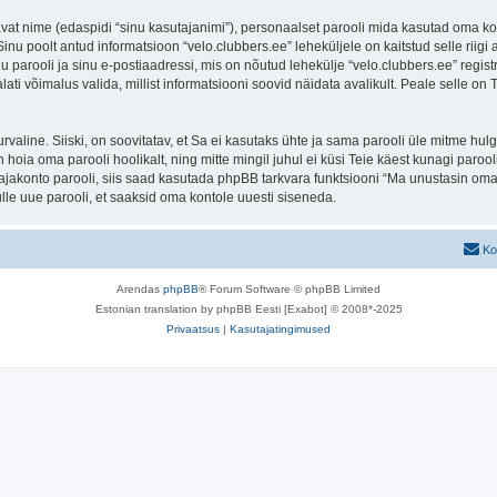
tavat nime (edaspidi “sinu kasutajanimi”), personaalset parooli mida kasutad oma ko
. Sinu poolt antud informatsioon “velo.clubbers.ee” leheküljele on kaitstud selle r
 parooli ja sinu e-postiaadressi, mis on nõutud lehekülje “velo.clubbers.ee” registr
lati võimalus valida, millist informatsiooni soovid näidata avalikult. Peale selle on
 turvaline. Siiski, on soovitatav, et Sa ei kasutaks ühte ja sama parooli üle mitme h
 hoia oma parooli hoolikalt, ning mitte mingil juhul ei küsi Teie käest kunagi paro
akonto parooli, siis saad kasutada phpBB tarkvara funktsiooni “Ma unustasin oma 
le uue parooli, et saaksid oma kontole uuesti siseneda.
Ko
Arendas
phpBB
® Forum Software © phpBB Limited
Estonian translation by phpBB Eesti [Exabot] © 2008*-2025
Privaatsus
|
Kasutajatingimused