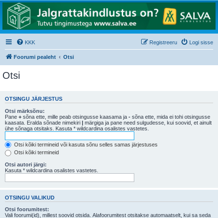
KKK
Registreeru
Logi sisse
Foorumi pealeht
Otsi
Otsi
OTSINGU JÄRJESTUS
Otsi märksõnu:
Pane
+
sõna ette, mille peab otsingusse kaasama ja
-
sõna ette, mida ei tohi otsingusse
kaasata. Eralda sõnade nimekiri
|
märgiga ja pane need sulgudesse, kui soovid, et ainult
ühe sõnaga otsitaks. Kasuta * wildcardina osalistes vastetes.
Otsi kõiki termineid või kasuta sõnu selles samas järjestuses
Otsi kõiki termineid
Otsi autori järgi:
Kasuta * wildcardina osalistes vastetes.
OTSINGU VALIKUD
Otsi foorumitest:
Vali foorumi(id), millest soovid otsida. Alafoorumitest otsitakse automaatselt, kui sa seda