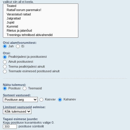
valikut siin all ei keela.
Otsi alamfoorumitest:
Jah
Ei
Otsi:
Pealkirjadest ja postitustest
Ainult postitustest
Teema pealkirjadest ainult
Teemade esimesed postitused ainult
Näita tulemusi:
Postitusi
Teemasid
Sorteeri vastused:
Kasvav
Kahanev
Limiteeri vastuseid eelmise:
Tagasi esimese juurde:
Kogu postituse kuvamiseks valige 0.
postituse sümbolit