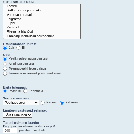
valikut siin all ei keela.
Otsi alamfoorumitest:
Jah
Ei
Otsi:
Pealkirjadest ja postitustest
Ainult postitustest
Teema pealkirjadest ainult
Teemade esimesed postitused ainult
Näita tulemusi:
Postitusi
Teemasid
Sorteeri vastused:
Kasvav
Kahanev
Limiteeri vastuseid eelmise:
Tagasi esimese juurde:
Kogu postituse kuvamiseks valige 0.
postituse sümbolit