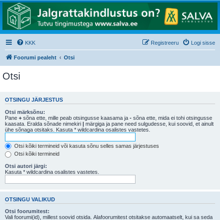
KKK
Registreeru
Logi sisse
Foorumi pealeht
Otsi
Otsi
OTSINGU JÄRJESTUS
Otsi märksõnu:
Pane
+
sõna ette, mille peab otsingusse kaasama ja
-
sõna ette, mida ei tohi otsingusse
kaasata. Eralda sõnade nimekiri
|
märgiga ja pane need sulgudesse, kui soovid, et ainult
ühe sõnaga otsitaks. Kasuta * wildcardina osalistes vastetes.
Otsi kõiki termineid või kasuta sõnu selles samas järjestuses
Otsi kõiki termineid
Otsi autori järgi:
Kasuta * wildcardina osalistes vastetes.
OTSINGU VALIKUD
Otsi foorumitest:
Vali foorumi(id), millest soovid otsida. Alafoorumitest otsitakse automaatselt, kui sa seda