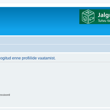
logitud enne profiilide vaatamist.
essioonil