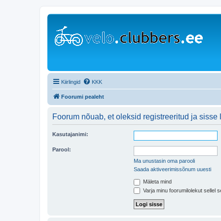
Kiirlingid
KKK
Foorumi pealeht
Foorum nõuab, et oleksid registreeritud ja sisse 
Kasutajanimi:
Parool:
Ma unustasin oma parooli
Saada aktiveerimissõnum uuesti
Mäleta mind
Varja minu foorumilolekut sellel s