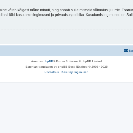
ine võtab kõigest mõne minuti, ning annab sulle mitmeid võimalusi juurde. Foorumi
indlasti läbi kasutamistingimused ja privaatsuspoliitika. Kasutamistingimused on Su
Ko
Arendas
phpBB
® Forum Software © phpBB Limited
Estonian translation by phpBB Eesti [Exabot] © 2008*-2025
Privaatsus
|
Kasutajatingimused