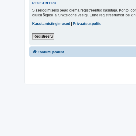
REGISTREERU
Sisselogimiseks pead olema registreeritud kasutaja. Konto loom
olulisi õigusi ja funktsioone veelgi. Enne registreerumist loe k
Kasutamistingimused
|
Privaatsuspoliis
Registreeru
Foorumi pealeht