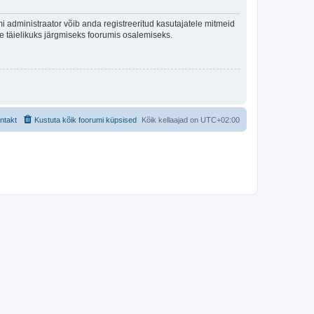
 administraator võib anda registreeritud kasutajatele mitmeid
lle täielikuks järgmiseks foorumis osalemiseks.
ntakt
Kustuta kõik foorumi küpsised
Kõik kellaajad on
UTC+02:00