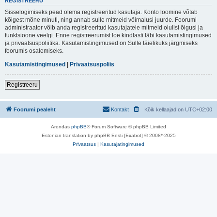
REGISTREERU
Sisselogimiseks pead olema registreeritud kasutaja. Konto loomine võtab
kõigest mõne minuti, ning annab sulle mitmeid võimalusi juurde. Foorumi
administraator võib anda registreeritud kasutajatele mitmeid olulisi õigusi ja
funktsioone veelgi. Enne registreerumist loe kindlasti läbi kasutamistingimused
ja privaatsuspoliitika. Kasutamistingimused on Sulle täielikuks järgmiseks
foorumis osalemiseks.
Kasutamistingimused
|
Privaatsuspoliis
Registreeru
Foorumi pealeht
Kontakt
Kõik kellaajad on
UTC+02:00
Arendas
phpBB
® Forum Software © phpBB Limited
Estonian translation by phpBB Eesti [Exabot] © 2008*-2025
Privaatsus
|
Kasutajatingimused