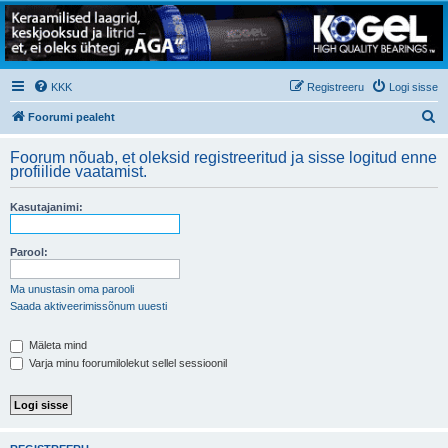
KKK
Registreeru
Logi sisse
O
Foorumi pealeht
t
Foorum nõuab, et oleksid registreeritud ja sisse logitud enne
s
profiilide vaatamist.
i
Kasutajanimi:
Parool:
Ma unustasin oma parooli
Saada aktiveerimissõnum uuesti
Mäleta mind
Varja minu foorumilolekut sellel sessioonil